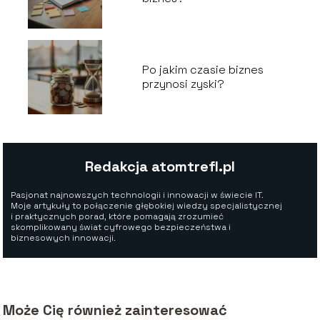
Po jakim czasie biznes
przynosi zyski?
Redakcja atomtrefl.pl
Pasjonat najnowszych technologii i innowacji w świecie IT.
Moje artykuły to połączenie głębokiej wiedzy specjalistycznej
i praktycznych porad, które pomagają zrozumieć
skomplikowany świat cyfrowego bezpieczeństwa i
biznesowych innowacji.
Może Cię również zainteresować