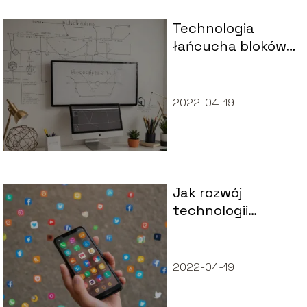
Technologia
łańcucha bloków
– czym jest i w jaki
sposób
funkcjonuje?
2022-04-19
Jak rozwój
technologii
wpływa na rozwój
społeczeństwa?
2022-04-19