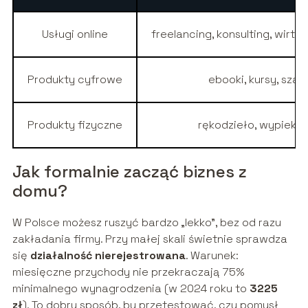
Usługi online
freelancing, konsulting, wirtu
Produkty cyfrowe
ebooki, kursy, szab
Produkty fizyczne
rękodzieło, wypieki, r
Jak formalnie zacząć biznes z
domu?
W Polsce możesz ruszyć bardzo „lekko”, bez od razu
zakładania firmy. Przy małej skali świetnie sprawdza
się
działalność nierejestrowana
. Warunek:
miesięczne przychody nie przekraczają 75%
minimalnego wynagrodzenia (w 2024 roku to
3225
zł
). To dobry sposób, by przetestować, czy pomysł