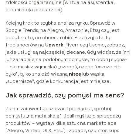
zdolności organizacyjne (wirtualna asystentka,
organizacja przestrzeni).
Kolejny krok to szybka analiza rynku. Sprawdź w
Google Trends, na Allegro, Amazonie, Etsy czy jest
popyt na to, co chcesz robić. Przejrzyj oferty
freelancerów na
Upwork
, Fiverr czy Useme, zobacz,
jakie usługi są najczęściej zlecane. Gdy widzisz, że inni
już zarabiają na podobnym pomyśle, to dobry sygnał
– nie musisz wymyślać „czegoś, czego jeszcze nie
było”, tylko znaleźć własną
niszę
lub wąską
„superniszę”, gdzie konkurencja jest mniejsza.
Jak sprawdzić, czy pomysł ma sens?
Zanim zainwestujesz czas i pieniądze, spróbuj
pomysłu „na małą skalę”. Jeśli myślisz o sprzedaży
produktów – wystaw kilka sztuk na marketplace
(Allegro, Vinted, OLX, Etsy) i zobacz, czy ktoś kupi.