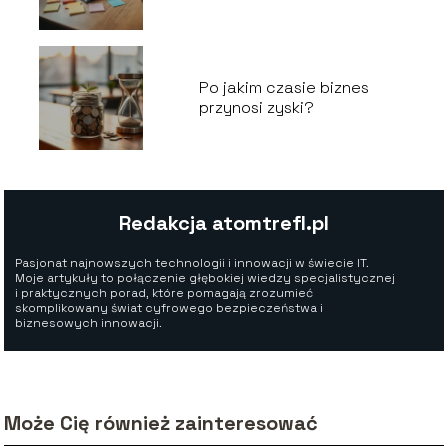
Po jakim czasie biznes
przynosi zyski?
Redakcja atomtrefl.pl
Pasjonat najnowszych technologii i innowacji w świecie IT.
Moje artykuły to połączenie głębokiej wiedzy specjalistycznej
i praktycznych porad, które pomagają zrozumieć
skomplikowany świat cyfrowego bezpieczeństwa i
biznesowych innowacji.
Może Cię również zainteresować