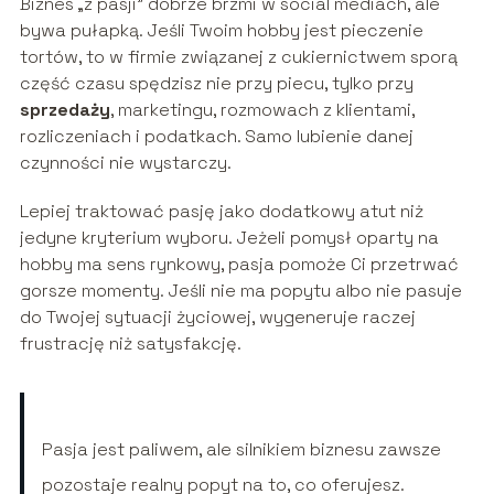
Biznes „z pasji” dobrze brzmi w social mediach, ale
bywa pułapką. Jeśli Twoim hobby jest pieczenie
tortów, to w firmie związanej z cukiernictwem sporą
część czasu spędzisz nie przy piecu, tylko przy
sprzedaży
, marketingu, rozmowach z klientami,
rozliczeniach i podatkach. Samo lubienie danej
czynności nie wystarczy.
Lepiej traktować pasję jako dodatkowy atut niż
jedyne kryterium wyboru. Jeżeli pomysł oparty na
hobby ma sens rynkowy, pasja pomoże Ci przetrwać
gorsze momenty. Jeśli nie ma popytu albo nie pasuje
do Twojej sytuacji życiowej, wygeneruje raczej
frustrację niż satysfakcję.
Pasja jest paliwem, ale silnikiem biznesu zawsze
pozostaje realny popyt na to, co oferujesz.