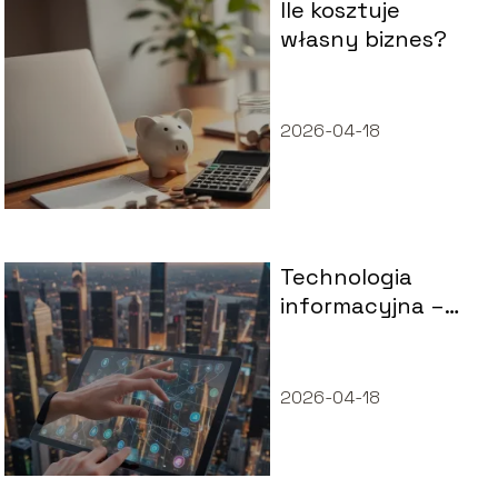
Ile kosztuje
własny biznes?
2026-04-18
Technologia
informacyjna –
czym jest i
dlaczego ma
znaczenie?
2026-04-18