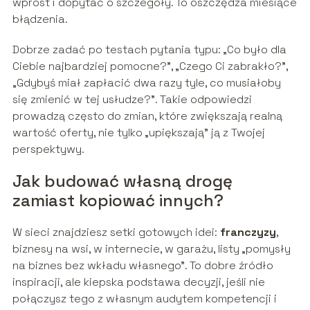
wprost i dopytać o szczegóły. To oszczędza miesiące
błądzenia.
Dobrze zadać po testach pytania typu: „Co było dla
Ciebie najbardziej pomocne?”, „Czego Ci zabrakło?”,
„Gdybyś miał zapłacić dwa razy tyle, co musiałoby
się zmienić w tej usłudze?”. Takie odpowiedzi
prowadzą często do zmian, które zwiększają realną
wartość oferty, nie tylko „upiększają” ją z Twojej
perspektywy.
Jak budować własną drogę
zamiast kopiować innych?
W sieci znajdziesz setki gotowych idei:
franczyzy
,
biznesy na wsi, w internecie, w garażu, listy „pomysły
na biznes bez wkładu własnego”. To dobre źródło
inspiracji, ale kiepska podstawa decyzji, jeśli nie
połączysz tego z własnym audytem kompetencji i