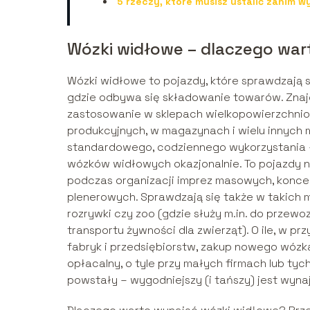
5 rzeczy, które musisz ustalić zanim 
Wózki widłowe – dlaczego war
Wózki widłowe to pojazdy, które sprawdzają 
gdzie odbywa się składowanie towarów. Znaj
zastosowanie w sklepach wielkopowierzchnio
produkcyjnych, w magazynach i wielu innych 
standardowego, codziennego wykorzystania – 
wózków widłowych okazjonalnie. To pojazdy 
podczas organizacji imprez masowych, konc
plenerowych. Sprawdzają się także w takich mi
rozrywki czy zoo (gdzie służy m.in. do przewoz
transportu żywności dla zwierząt). O ile, w p
fabryk i przedsiębiorstw, zakup nowego wózk
opłacalny, o tyle przy małych firmach lub tych
powstały – wygodniejszy (i tańszy) jest wy