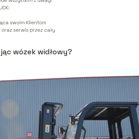
de wszystkim z uwagi
UCK:
jąca swoim Klientom
 oraz serwis przez cały
jąc wózek widłowy?