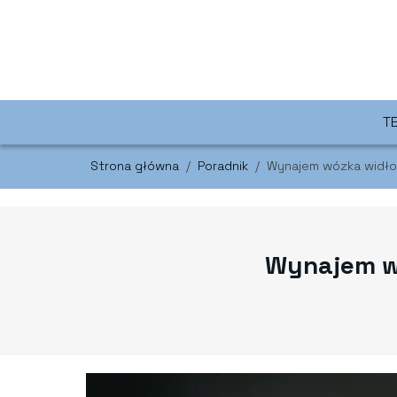
T
Strona główna
/
Poradnik
/
Wynajem wózka widło
Wynajem wó