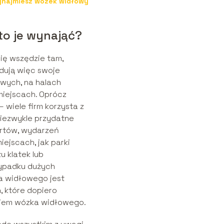
wynajmiesz wózek widłowy
to je wynająć?
się wszędzie tam,
dują więc swoje
wych, na halach
miejscach. Oprócz
wiele firm korzysta z
niezwykle przydatne
ertów, wydarzeń
ejscach, jak parki
u klatek lub
rzypadku dużych
a widłowego jest
, które dopiero
najem wózka widłowego.