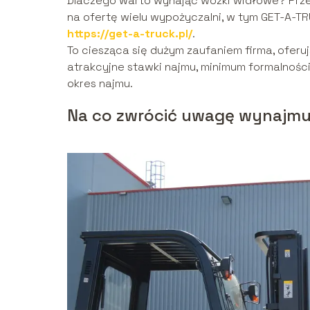
Dlaczego warto wynająć wózki widłowe? Prze
na ofertę wielu wypożyczalni, w tym GET-A-TR
https://get-a-truck.pl/
.
To ciesząca się dużym zaufaniem firma, oferu
atrakcyjne stawki najmu, minimum formalności
okres najmu.
Na co zwrócić uwagę wynajmu