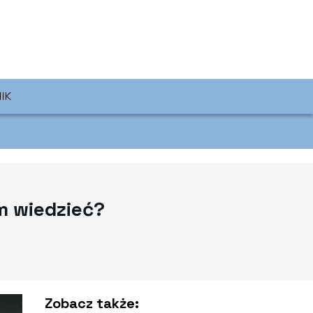
IK
m wiedzieć?
Zobacz także: