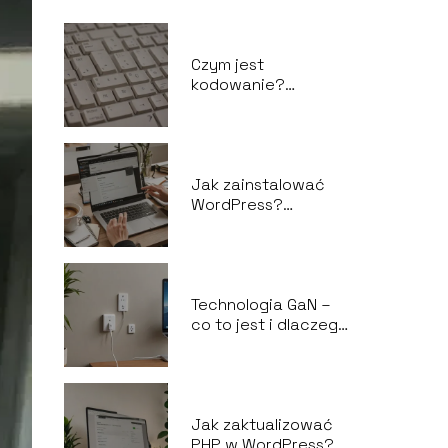
Czym jest
kodowanie?
Podstawy i użycie
Jak zainstalować
WordPress?
Kompletny
przewodnik dla
początkujących
Technologia GaN –
co to jest i dlaczego
jest rewolucyjna?
Jak zaktualizować
PHP w WordPress?