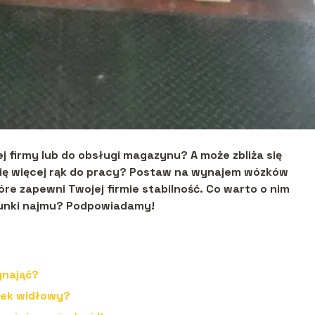
 firmy lub do obsługi magazynu? A może zbliża się
ię więcej rąk do pracy? Postaw na wynajem wózków
óre zapewni Twojej firmie stabilność. Co warto o nim
runki najmu? Podpowiadamy!
ynająć?
zek widłowy?