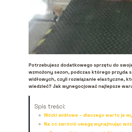
Potrzebujesz dodatkowego sprzętu do swojej
wzmożony sezon, podczas którego przyda s
widłowych, czyli rozwiązanie elastyczne, kt
wiedzieć? Jak wynegocjować najlepsze wa
Spis treści:
Wózki widłowe – dlaczego warto je w
Na co zwrócić uwagę wynajmując wó