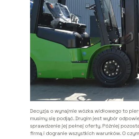
Decyzja o wynajmie wózka widłowego to pier
musimy się podjąć. Drugim jest wybór odpowie
sprawdzenie jej pełnej oferty. Później pozost
firmą i dogranie wszystkich warunków. O czy