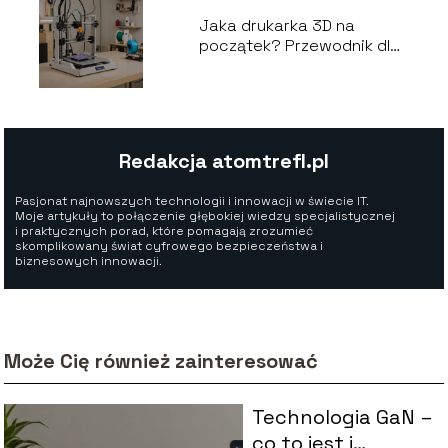
Jaka drukarka 3D na
początek? Przewodnik dla
początkujących
Redakcja atomtrefl.pl
Pasjonat najnowszych technologii i innowacji w świecie IT.
Moje artykuły to połączenie głębokiej wiedzy specjalistycznej
i praktycznych porad, które pomagają zrozumieć
skomplikowany świat cyfrowego bezpieczeństwa i
biznesowych innowacji.
Może Cię również zainteresować
Technologia GaN –
co to jest i