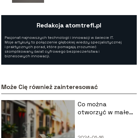
Redakcja atomtrefl.pl
Pasjonat najnowszych technologii i innowacji w świecie IT.
Moje artykuły to połączenie głębokiej wiedzy specjalistycznej
i praktycznych porad, które pomagają zrozumieć
skomplikowany świat cyfrowego bezpieczeństwa i
biznesowych innowacji.
Może Cię również zainteresować
Co można
otworzyć w małej
miejscowości?
2024-01-16