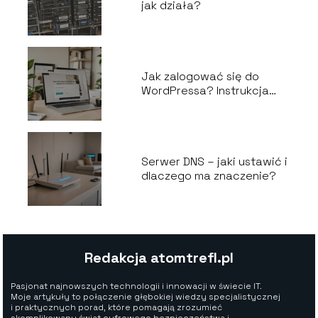
jak działa?
Jak zalogować się do
WordPressa? Instrukcja
krok po kroku
Serwer DNS – jaki ustawić i
dlaczego ma znaczenie?
Redakcja atomtrefl.pl
Pasjonat najnowszych technologii i innowacji w świecie IT.
Moje artykuły to połączenie głębokiej wiedzy specjalistycznej
i praktycznych porad, które pomagają zrozumieć
skomplikowany świat cyfrowego bezpieczeństwa i