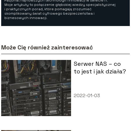
Pasjonat najnowszych technologii i innowacji w świecie IT.
Moje artykuły to połączenie głębokiej wiedzy specjalistycznej
i praktycznych porad, które pomagają zrozumieć
skomplikowany świat cyfrowego bezpieczeństwa i
biznesowych innowacji.
Może Cię również zainteresować
Serwer NAS – co
to jest i jak działa?
2022-01-03