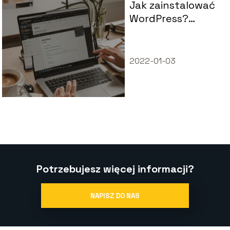
Jak zainstalować
WordPress?
Kompletny
przewodnik dla
początkujących
2022-01-03
Potrzebujesz więcej informacji?
NAPISZ DO NAS